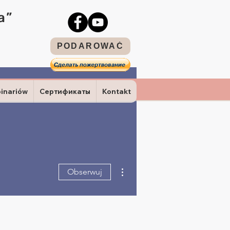
a”
PODAROWAĆ
binariów
Сертификаты
Kontakt
Więcej działań
Obserwuj