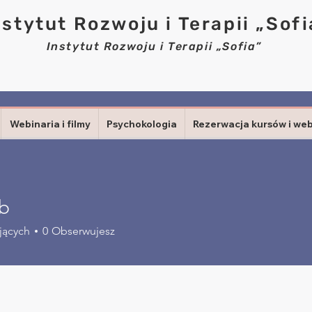
nstytut Rozwoju i Terapii „Sofi
Instytut Rozwoju i Terapii „Sofia”
Webinaria i filmy
Psychokologia
Rezerwacja kursów i we
ab
jących
0
Obserwujesz