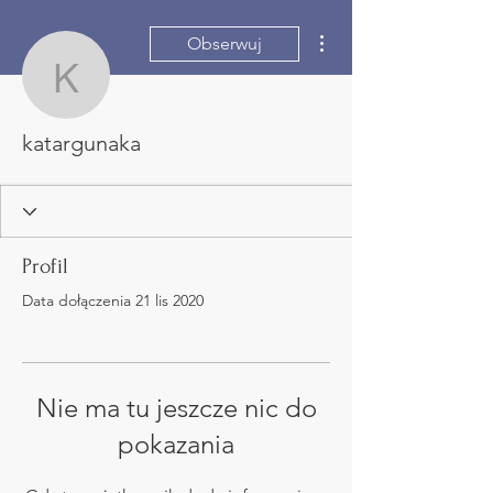
Więcej działań
Obserwuj
katargunaka
katargunaka
Profil
Data dołączenia 21 lis 2020
Nie ma tu jeszcze nic do
pokazania