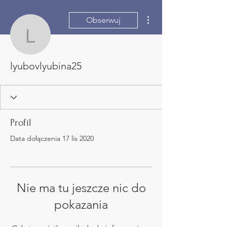
Więcej działań
Obserwuj
lyubovlyubina25
lyubovlyubina25
Profil
Data dołączenia 17 lis 2020
Nie ma tu jeszcze nic do
pokazania