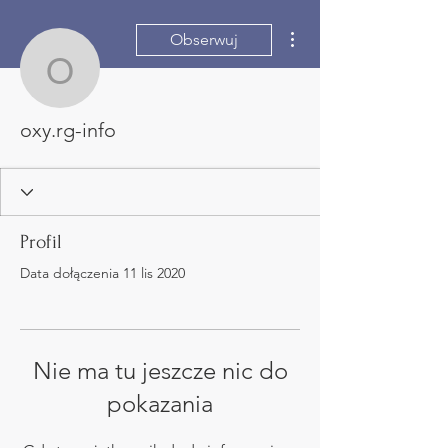
Więcej działań
Obserwuj
oxy.rg-info
oxy.rg-info
Profil
Data dołączenia 11 lis 2020
Nie ma tu jeszcze nic do
pokazania