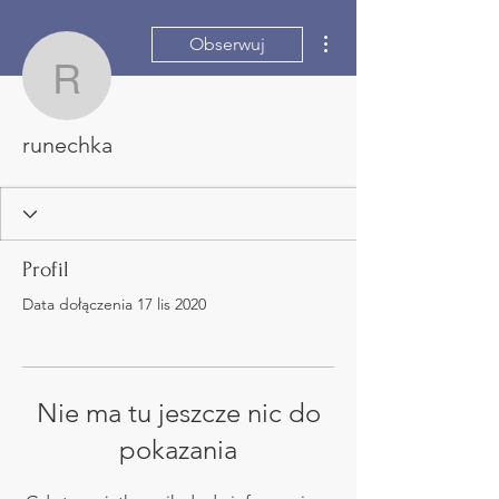
Więcej działań
Obserwuj
runechka
runechka
Profil
Data dołączenia 17 lis 2020
Nie ma tu jeszcze nic do
pokazania