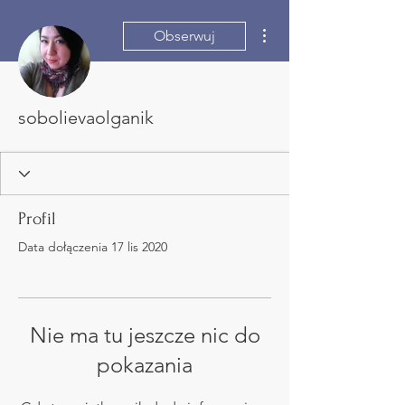
Więcej działań
Obserwuj
sobolievaolganik
Profil
Data dołączenia 17 lis 2020
Nie ma tu jeszcze nic do
pokazania