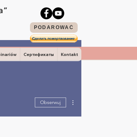
a”
PODAROWAĆ
binariów
Сертификаты
Kontakt
Więcej działań
Obserwuj