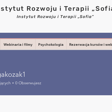
nstytut Rozwoju i Terapii „Sofi
Instytut Rozwoju i Terapii „Sofia”
Webinaria i filmy
Psychokologia
Rezerwacja kursów i we
gakozak1
ozak1
jących
0
Obserwujesz