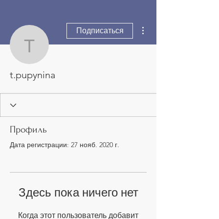
Другие действия
Подписаться
t.pupynina
t.pupynina
Профиль
Дата регистрации: 27 нояб. 2020 г.
Здесь пока ничего нет
Когда этот пользователь добавит