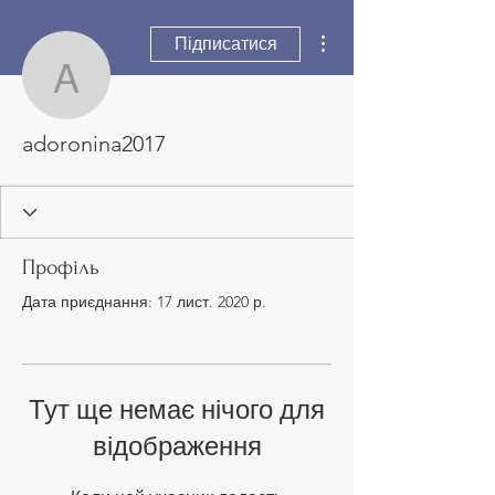
Інші дії
Підписатися
adoronina2017
adoronina2017
Профіль
Дата приєднання: 17 лист. 2020 р.
Тут ще немає нічого для
відображення