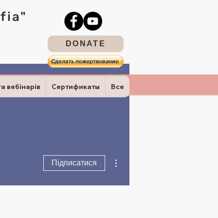
fia"
DONATE
та вебінарів
Сертификаты
Все
Інші дії
Підписатися