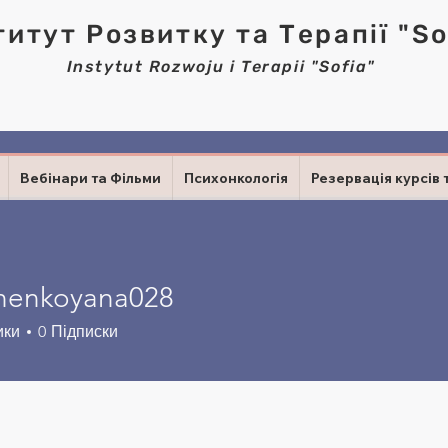
титут Розвитку та Терапії "So
Instytut Rozwoju i Terapii "Sofia"
Вебінари та Фільми
Психонкологія
Резервація курсів 
nenkoyana028
koyana028
ики
0
Підписки