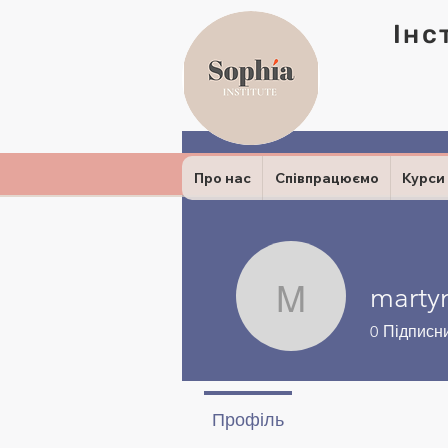
Інс
Про нас
Співпрацюємо
Курси
marty
martynen
0
Підписн
Профіль