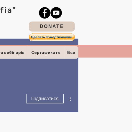
fia"
DONATE
та вебінарів
Сертификаты
Все
Інші дії
Підписатися