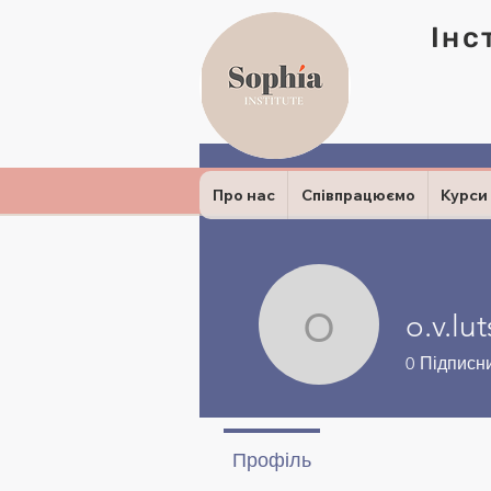
Інс
Про нас
Співпрацюємо
Курси
o.v.lu
o.v.lutsys
0
Підписн
Профіль