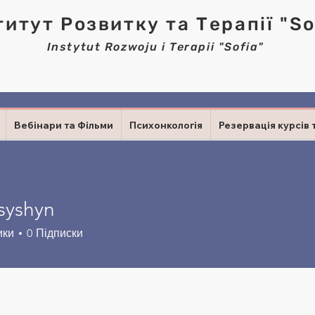
титут Розвитку та Терапії "So
Instytut Rozwoju i Terapii "Sofia"
Вебінари та Фільми
Психонкологія
Резервація курсів 
tsyshyn
hyn
ики
0
Підписки