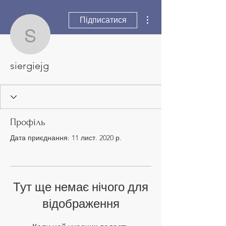
Інші дії
Підписатися
siergiejg
siergiejg
Профіль
Дата приєднання: 11 лист. 2020 р.
Тут ще немає нічого для
відображення