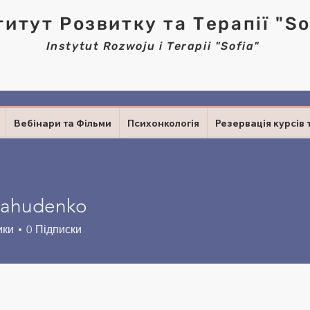
титут Розвитку та Терапії "So
Instytut Rozwoju i Terapii "Sofia"
Вебінари та Фільми
Психонкологія
Резервація курсів 
nahudenko
udenko
ики
0
Підписки