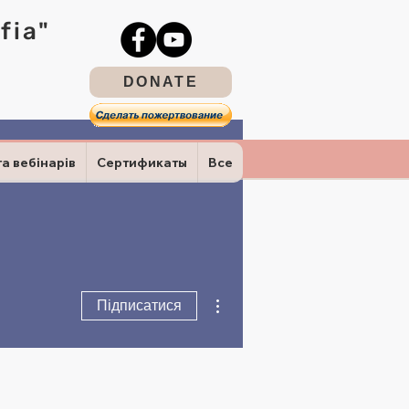
fia"
DONATE
та вебінарів
Сертификаты
Все
Інші дії
Підписатися