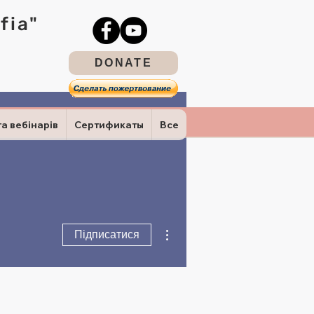
fia"
DONATE
та вебінарів
Сертификаты
Все
Інші дії
Підписатися