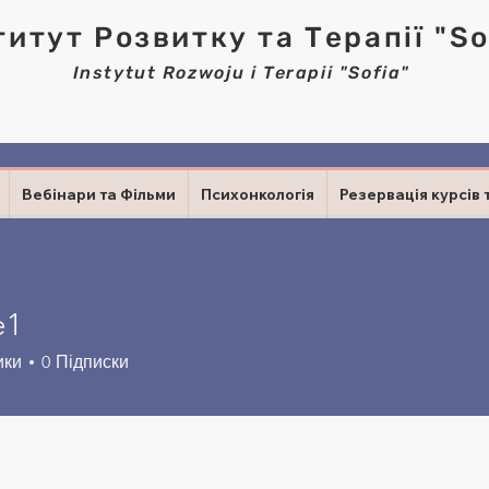
титут Розвитку та Терапії "So
Instytut Rozwoju i Terapii "Sofia"
Вебінари та Фільми
Психонкологія
Резервація курсів 
e1
ики
0
Підписки