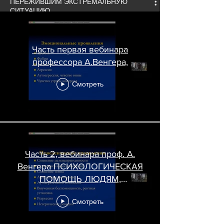
ПЕРЕЖИВШИМ ЭКСТРЕМАЛЬНУЮ
СИТУАЦИЮ
Часть первая вебинара
профессора А.Венгера,
Смотреть
Часть 2, вебинара проф. А.
Венгера ПСИХОЛОГИЧЕСКАЯ
ПОМОЩЬ ЛЮДЯМ,
ПЕРЕЖИВШИМ
Смотреть
ЭКСТРЕМАЛЬНУЮ
СИТУАЦИЮ