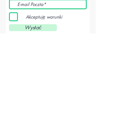
Akceptuję warunki
Wysłać
Матеріали для завантаження в рамках
реалізації проекту
POBIERZ
tel.:
+48570942770
ul. Zielona 5
Lublin, Polska