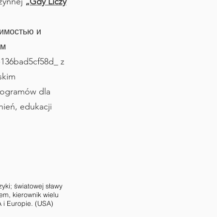
czynnej
„Gdy Liczy
симостью и
ам
136bad5cf58d_ z
skim
rogramów dla
żnień, edukacji
yki; światowej sławy
em, kierownik wielu
i Europie. (USA)