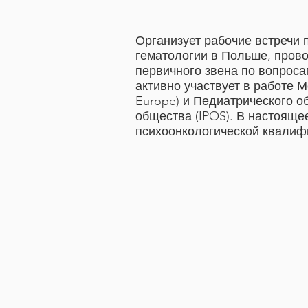
Организует рабочие встречи 
гематологии в Польше, прово
первичного звена по вопроса
активно участвует в работе 
Europe) и Педиатрического о
общества (IPOS). В настояще
психоонкологической квалиф
квалификаций.
Соавтор книг «Ребенок с онк
онкологическое заболевание»
помощи ребенку, леченному о