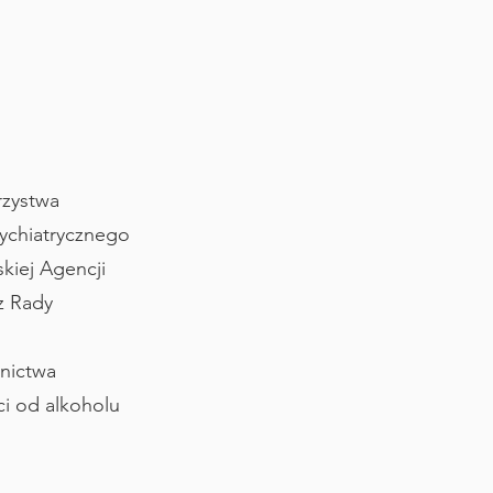
rzystwa
ychiatrycznego
kiej Agencji
z Rady
.
dnictwa
ci od alkoholu