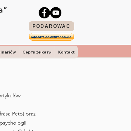
a”
PODAROWAĆ
binariów
Сертификаты
Kontakt
artykułów
rása Peto) oraz
psychologii