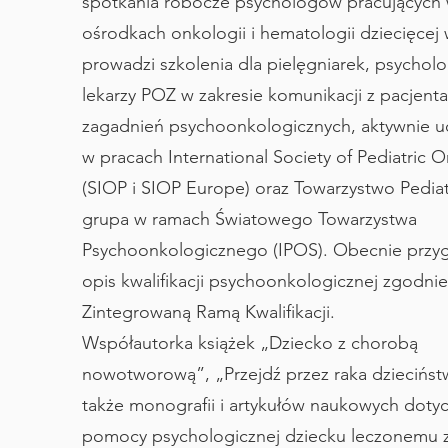
spotkania robocze psychologów pracujących
ośrodkach onkologii i hematologii dziecięcej 
prowadzi szkolenia dla pielęgniarek, psychol
lekarzy POZ w zakresie komunikacji z pacjenta
zagadnień psychoonkologicznych, aktywnie u
w pracach International Society of Pediatric 
(SIOP i SIOP Europe) oraz Towarzystwo Pediat
grupa w ramach Światowego Towarzystwa
Psychoonkologicznego (IPOS). Obecnie przy
opis kwalifikacji psychoonkologicznej zgodnie
Zintegrowaną Ramą Kwalifikacji.
Współautorka książek „Dziecko z chorobą
nowotworową”, „Przejdź przez raka dziecińst
także monografii i artykułów naukowych doty
pomocy psychologicznej dziecku leczonemu