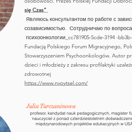
osobowości. Prezes Polskiej Fundacji Dobro
się Czas”
Являюсь консультантом по работе с зави
созависимостью. Сотрудничаю по вопрос
психоонкологии_cc781905-5cde-3194 -bb3b-
Fundacją Polskiego Forum Migracyjnego, Pol
Stowarzyszeniem Psychoonkologów. Autor p
dzieci i młodzieży z zakresu profilaktyki uzale
zdrowotnej
https://www.nvoytsel.com/
Julia Turczaninowa
profesor, kandydat nauk pedagogicznych, magister fiz
nauczyciel z ponad czterdziestoletnim doświadczeni
międzynarodowych projektów edukacyjnych w USA 