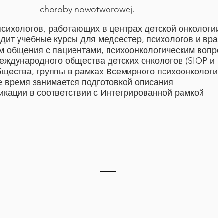
choroby nowotworowej.
психологов, работающих в центрах детской онкологи
дит учебные курсы для медсестер, психологов и вр
м общения с пациентами, психоонкологическим вопр
Международного общества детских онкологов (SIOP и
бщества, группы в рамках Всемирного психоонкологи
е время занимается подготовкой описания
икации в соответствии с Интегрированной рамкой
ологической болезнью», «Пройдите через детское
, а также монографий и научных статей по психолог
т рака.