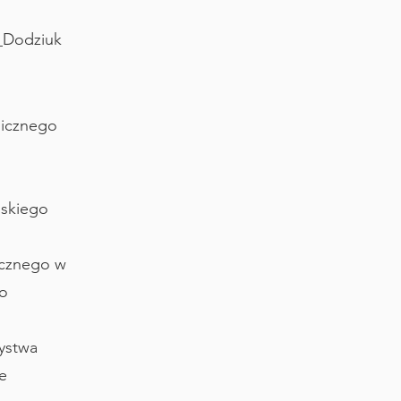
a_Dodziuk
gicznego
ńskiego
icznego w
go
ystwa
e