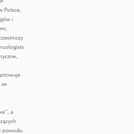
 w
w Polsce,
ogów i
mi,
czestniczy
Oncologists
ryczne,
gotowuje
 ze
wa”, a
czących
 z powodu