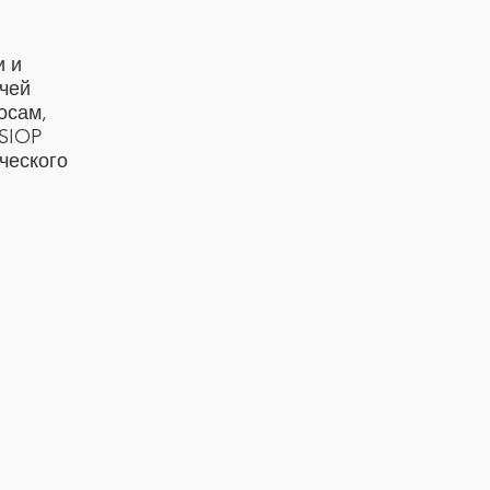
и и
ачей
осам,
 SIOP
ческого
ической