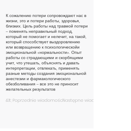
К сожалению потери сопровождают нас в
жизни, это и потери работы, здоровья,
близких. Цель работы над травмой потери
– поменять неправильный подход,
который не помогает и нелечит, на такой,
который способствует выздоровлению
или возвращению к психологическойи
эмоциональной «нормальности». Опыт
работы со страдающими и скорбящими
учит, что утешать, объяснять и давать
интерпретации, отвлекать, применять
разные методы создания эмоциональной
анестезии и фармакологического
обезболивания – все это не приносит
желательных результатов
&lt; Poprzednie wiadomości
Następne wiadomości &gt;