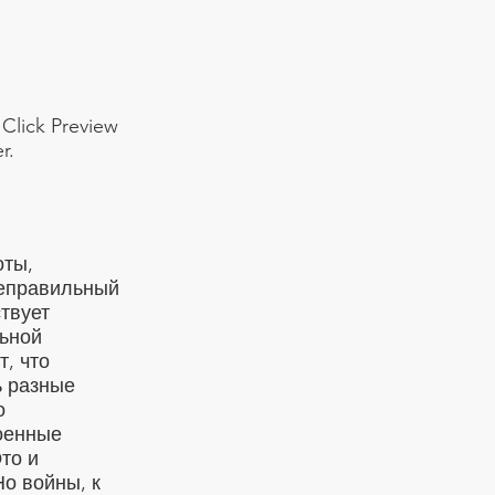
 Click Preview
r.
оты,
неправильный
ствует
ьной
, что
ь разные
о
Военные
то и
Но войны, к