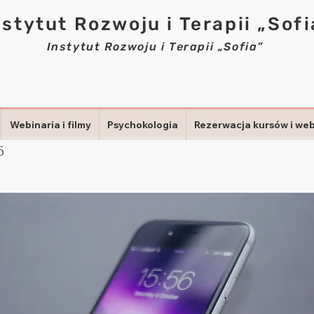
nstytut Rozwoju i Terapii „Sofi
Instytut Rozwoju i Terapii „Sofia”
Webinaria i filmy
Psychokologia
Rezerwacja kursów i we
6