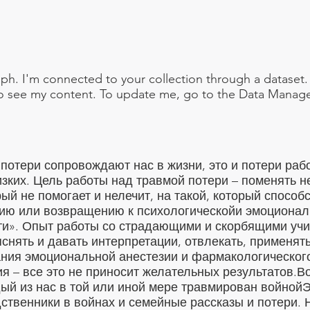
ph. I'm connected to your collection through a dataset.
o see my content. To update me, go to the Data Manage
потери сопровождают нас в жизни, это и потери раб
изких. Цель работы над травмой потери – поменять 
ый не помогает и нелечит, на такой, который способ
ию или возвращению к психологическойи эмоционал
и». Опыт работы со страдающими и скорбящими учит
яснять и давать интерпретации, отвлекать, применят
ния эмоциональной анестезии и фармакологическог
я – все это не приносит желательных результатов.
ый из нас в той или иной мере травмирован войнойЭ
ственники в войнах и семейные рассказы и потери. 