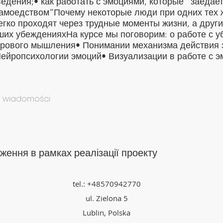
едения;• как работать с эмоциями, которые “заедает
самоедством”Почему некоторые люди при одних тех 
егко проходят через трудные моменты жизни, а друг
ших убежденияхНа курсе мы поговорим: о работе с 
орового мышления• Понимании механизма действия 
ейропсихологии эмоций• Визуализации в работе с 
ie wiadomości
ження в рамках реалізації проекту
tel.: +48570942770
ul. Zielona 5
Lublin, Polska