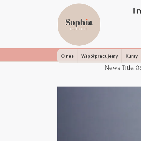
I
O nas
Współpracujemy
Kursy
News Title 0