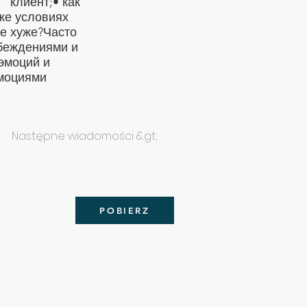
” клиент;• как
же условиях
ие хуже?Часто
убеждениями и
эмоций и
эмоциями
Następne wiadomości &gt;
POBIERZ