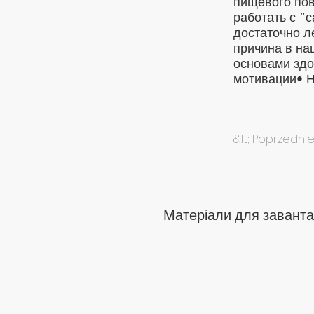
пищевого пов
работать с “
достаточно л
причина в на
основами зд
мотивации• Н
&lt; Poprzedn
Матеріали для заванта