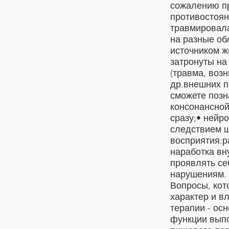
сожалению пр
противостоян
травмировала
на разные об
источником ж
затронуты на
(травма, воз
др.внешних п
сможете позн
консонансной
сразу;• нейр
следствием ш
восприятия:р
наработка вн
проявлять се
нарушениям. 
Вопросы, кот
характер и в
терапии - ос
функции выпо