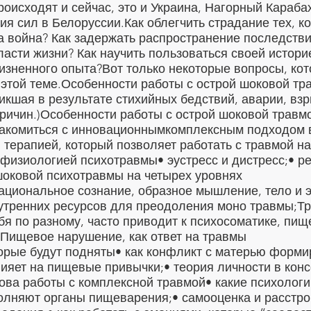
оисходят и сейчас, это и Украина, Нагорный Караба
ия сил в Белоруссии.Как облегчить страдание тех, ко
 война? Как задержать распространение последстви
ласти жизни? Как научить пользоваться своей истори
изненного опыта?Вот только некоторые вопросы, кот
 этой теме.Особенности работы с острой шоковой тр
никшая в результате стихийных бедствий, аварии, вз
ричин.)Особенности работы с острой шоковой травмо
акомиться с инновационнымкомплексным подходом в
 терапией, который позволяет работать с травмой на
офизиологией психотравмы• эустресс и дистресс;• р
оковой психотравмы на четырех уровнях
ациональное сознание, образное мышление, тело и 
утренних ресурсов для преодоления моно травмы;Т
бя по разному, часто приводит к психосоматике, пи
Пищевое нарушение, как ответ на травмы
орые будут подняты• как конфликт с матерью форми
лияет на пищевые привычки;• теория личности в кон
нова работы с комплексной травмой• какие психолог
лняют органы пищеварения;• самооценка и расстро