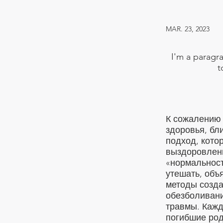
MAR. 23, 2023
I'm a paragra
t
К сожалению 
здоровья, бл
подход, котор
выздоровлен
«нормальност
утешать, объ
методы созда
обезболивани
травмы. Кажд
погибшие род