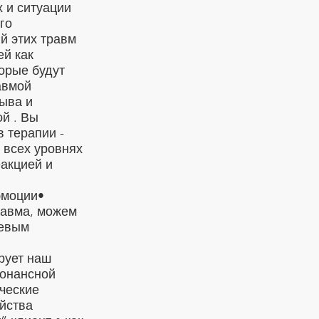
х и ситуации
го
й этих травм
ей как
орые будут
авмой
рыва и
й . Вы
 терапии -
 всех уровнях
еакцией и
эмоции•
равма, можем
щевым
рует наш
сонансной
ические
йства