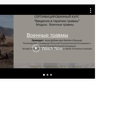
Военные травмы
Watch Now
Матеріали для завантаження в рамках
реалізації проекту
POBIERZ
Tel.:
+48570942770
ul. Zielona 5 Lublin, Polska