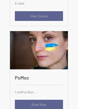
Ended
View Course
PoMoc
Loading days...
Book Now