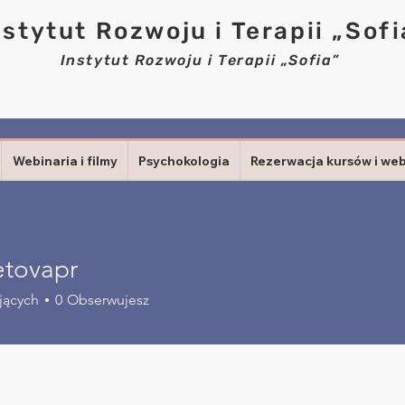
nstytut Rozwoju i Terapii „Sofi
Instytut Rozwoju i Terapii „Sofia”
Webinaria i filmy
Psychokologia
Rezerwacja kursów i we
tovapr
apr
jących
0
Obserwujesz