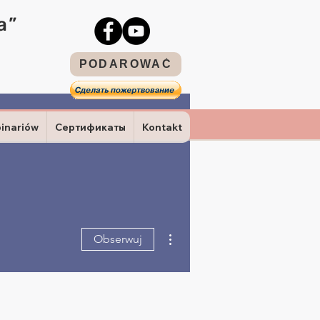
a”
PODAROWAĆ
binariów
Сертификаты
Kontakt
Więcej działań
Obserwuj