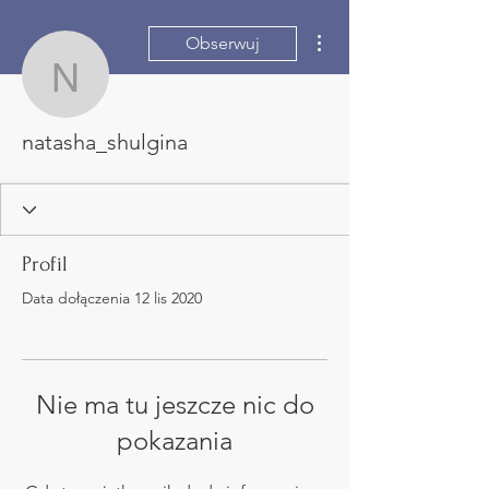
Więcej działań
Obserwuj
natasha_shulgina
natasha_shulgina
Profil
Data dołączenia 12 lis 2020
Nie ma tu jeszcze nic do
pokazania