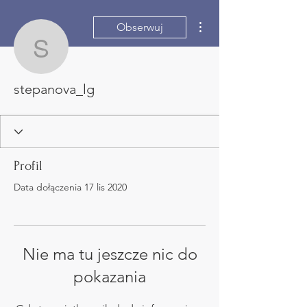
Więcej działań
Obserwuj
stepanova_lg
stepanova_lg
Profil
Data dołączenia 17 lis 2020
Nie ma tu jeszcze nic do
pokazania