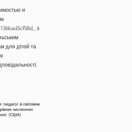
симостью и
ам
136bad5cf58d_ з
льським
м для дітей та
ня
дповідальності.
; педагог зі світовим
ерівник численних
ропі. (США)