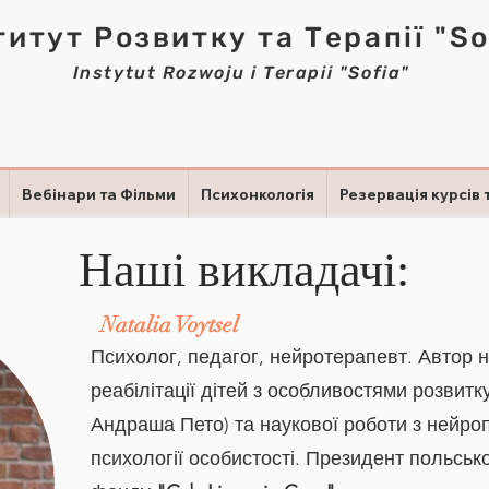
титут Розвитку та Терапії "So
Instytut Rozwoju i Terapii "Sofia"
Вебінари та Фільми
Психонкологія
Резервація курсів 
Наші викладачі:
Natalia Voytsel
Психолог, педагог, нейротерапевт. Автор н
реабілітації дітей з особливостями розвитк
Андраша Пето) та наукової роботи з нейроп
психології особистості. Президент польськ