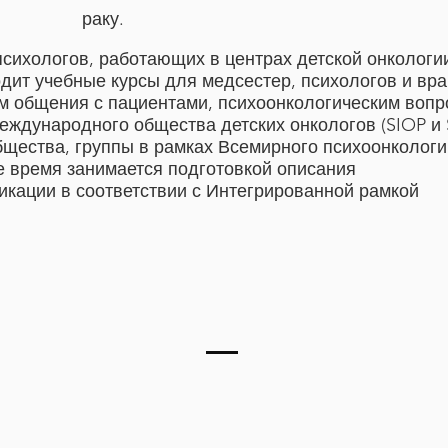
раку.
психологов, работающих в центрах детской онкологи
дит учебные курсы для медсестер, психологов и вр
м общения с пациентами, психоонкологическим вопр
Международного общества детских онкологов (SIOP и
бщества, группы в рамках Всемирного психоонкологи
е время занимается подготовкой описания
икации в соответствии с Интегрированной рамкой
ологической болезнью», «Пройдите через детское
, а также монографий и научных статей по психолог
т рака.