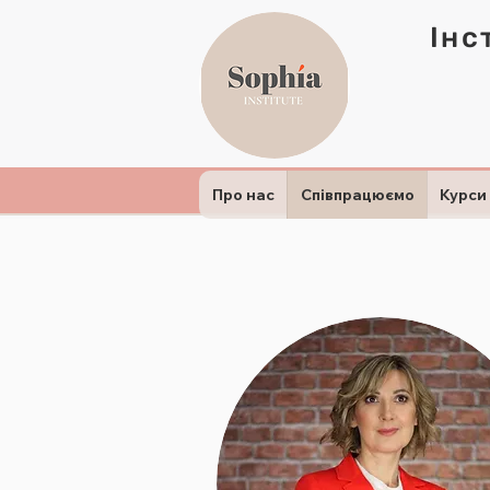
Інс
Про нас
Співпрацюємо
Курси