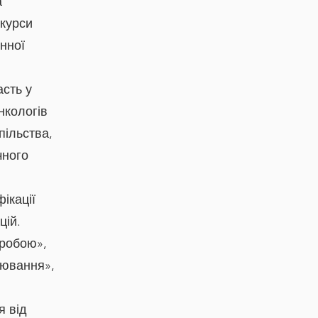
а
 курси
инної
асть у
нкологів
пільства,
чного
ікації
цій.
оробою»,
рювання»,
я від