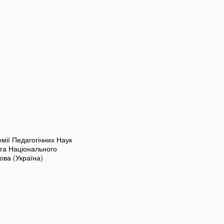
емії Педагогічних Наук
га Національного
нова (Україна)