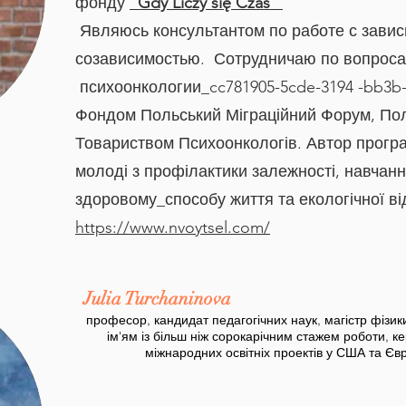
фонду
"Gdy Liczy się Czas"
Являюсь консультантом по работе с зави
созависимостью. Сотрудничаю по вопрос
психоонкологии_cc781905-5cde-3194 -bb3b-
Фондом Польський Міграційний Форум, По
Товариством Психоонкологів. Автор програ
молоді з профілактики залежності, навчан
здоровому_способу життя та екологічної ві
https://www.nvoytsel.com/
Julia Turchaninova
професор, кандидат педагогічних наук, магістр фізики
ім'ям із більш ніж сорокарічним стажем роботи, к
міжнародних освітніх проектів у США та Єв