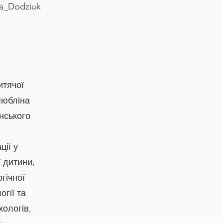
na_Dodziuk
итячої
Любліна
нського
ції у
ї дитини,
гічної
гії та
хологів,