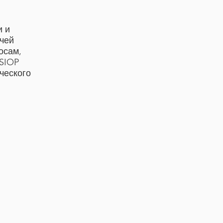
и и
ачей
осам,
 SIOP
ческого
ической