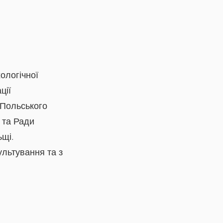
ологічної
ції
 Польського
 та Ради
ьщі.
ультування та з