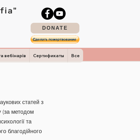
fia"
DONATE
та вебінарів
Сертификаты
Все
аукових статей з
у (за методом
сихології та
ого благодійного