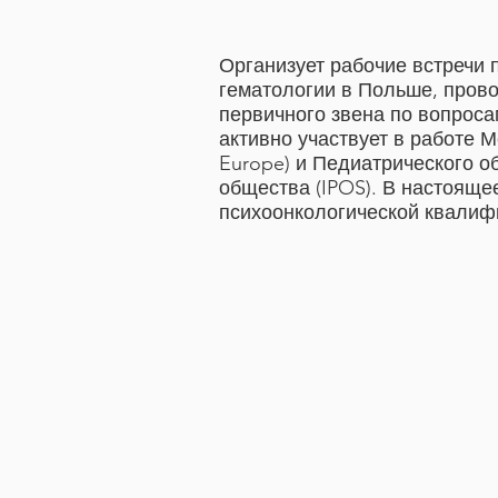
Организует рабочие встречи 
гематологии в Польше, прово
первичного звена по вопроса
активно участвует в работе 
Europe) и Педиатрического о
общества (IPOS). В настояще
психоонкологической квалиф
квалификаций.
Соавтор книг «Ребенок с онк
онкологическое заболевание»
помощи ребенку, леченному о