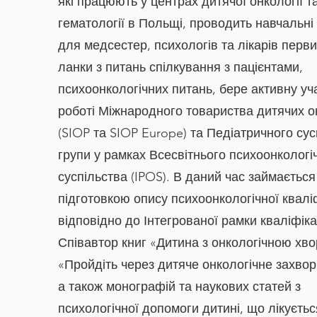
які працюють у центрах дитячої онкології т
гематології в Польщі, проводить навчальні
для медсестер, психологів та лікарів перв
ланки з питань спілкування з пацієнтами,
психоонкологічних питань, бере активну уч
роботі Міжнародного товариства дитячих о
(SIOP та SIOP Europe) та Педіатричного сус
групи у рамках Всесвітнього психоонкологі
суспільства (IPOS). В даний час займається
підготовкою опису психоонкологічної кваліф
відповідно до Інтегрованої рамки кваліфіка
Співавтор книг «Дитина з онкологічною хв
«Пройдіть через дитяче онкологічне захво
а також монографій та наукових статей з
психологічної допомоги дитині, що лікуєтьс