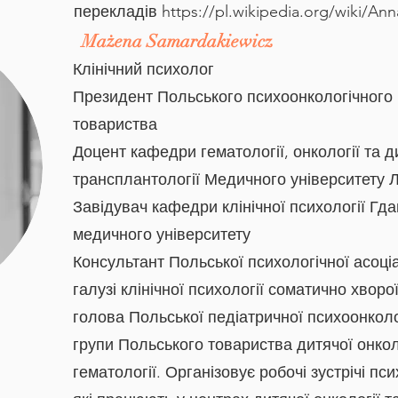
перекладів
https://pl.wikipedia.org/wiki/An
Mażena Samardakiewicz
Клінічний психолог
Президент Польського психоонкологічного
товариства
Доцент кафедри гематології, онкології та д
трансплантології Медичного університету 
Завідувач кафедри клінічної психології Гда
медичного університету
Консультант Польської психологічної асоціа
галузі клінічної психології соматично хворо
голова Польської педіатричної психоонколо
групи Польського товариства дитячої онколо
гематології. Організовує робочі зустрічі пси