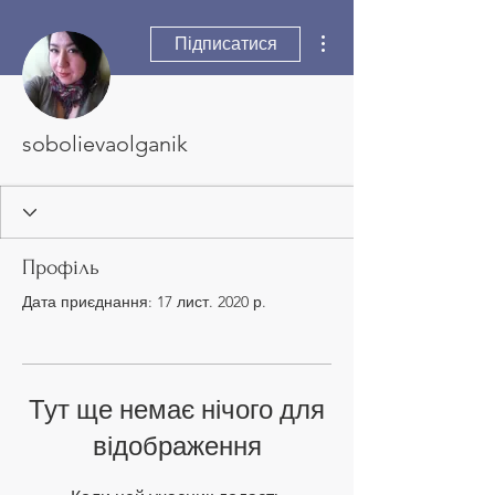
Інші дії
Підписатися
sobolievaolganik
Профіль
Дата приєднання: 17 лист. 2020 р.
Тут ще немає нічого для
відображення