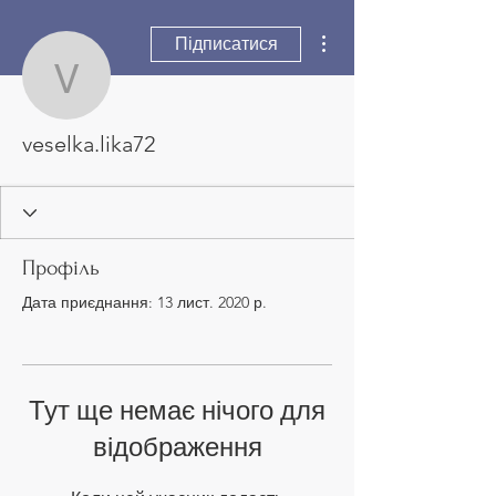
Інші дії
Підписатися
veselka.lika72
veselka.lika72
Профіль
Дата приєднання: 13 лист. 2020 р.
Тут ще немає нічого для
відображення